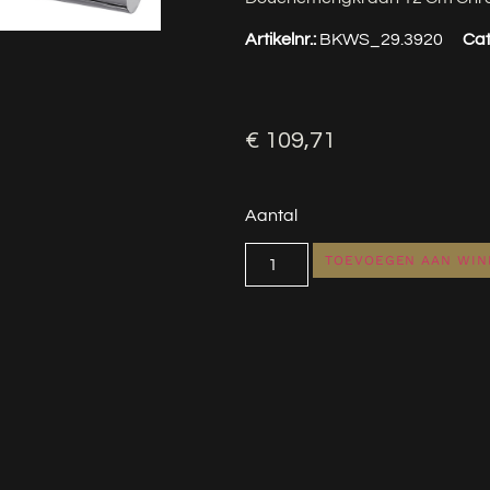
Artikelnr.:
BKWS_29.3920
Cat
€
109,71
Aantal
TOEVOEGEN AAN WI