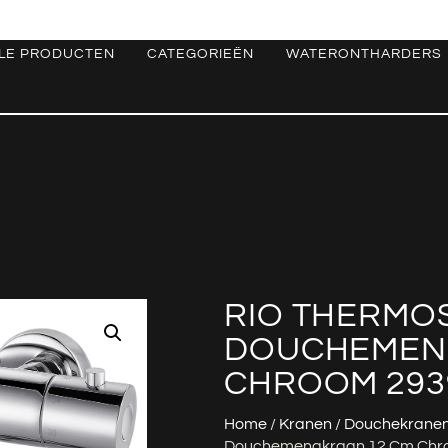
LE PRODUCTEN
CATEGORIEËN
WATERONTHARDERS
RIO THERMO
DOUCHEMEN
CHROOM 293
Home
/
Kranen
/
Douchekrane
Douchemengkraan 12 Cm Chr