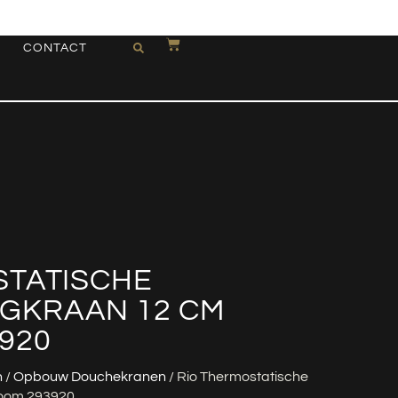
CONTACT
STATISCHE
GKRAAN 12 CM
920
n
/
Opbouw Douchekranen
/ Rio Thermostatische
oom 293920