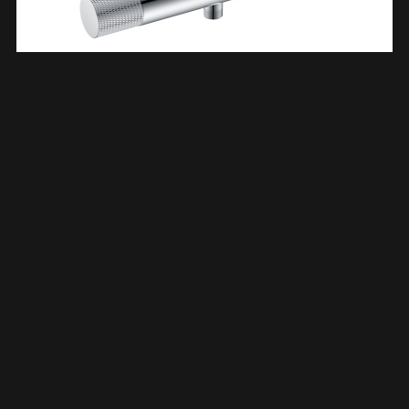
Ribbd Thermostatische Douchemengkraan Hartafstand 15
Cm Chroom 295350
€
269,09
TOEVOEGEN AAN WINKELWAGEN