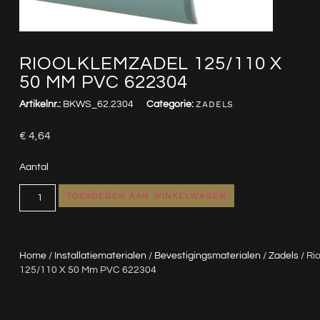
RIOOLKLEMZADEL 125/110 X
50 MM PVC 622304
Artikelnr.:
BKWS_62.2304
Categorie:
ZADELS
€
4,64
Aantal
TOEVOEGEN AAN WINKELWAGEN
Home
/
Installatiematerialen
/
Bevestigingsmaterialen
/
Zadels
/ Ri
125/110 X 50 Mm PVC 622304