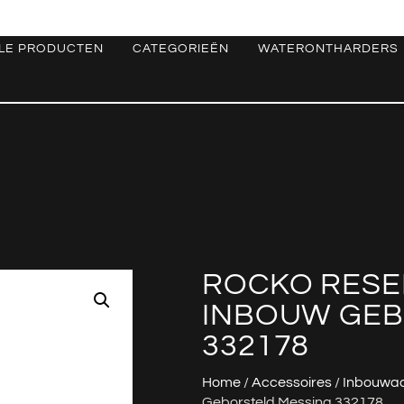
LE PRODUCTEN
CATEGORIEËN
WATERONTHARDERS
ROCKO RES
INBOUW GEB
332178
Home
/
Accessoires
/
Inbouwac
Geborsteld Messing 332178