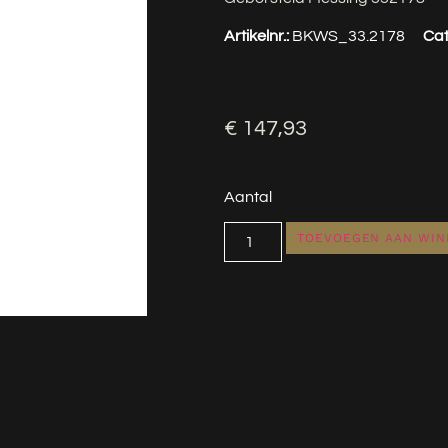
Artikelnr.:
BKWS_33.2178
Cat
€
147,93
Aantal
TOEVOEGEN AAN WI