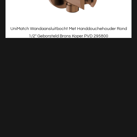
UniMatch Wandaansluitbocht Met Handdouchehouder Rond
1/2″ Geborsteld Brons Koper PVD 295800
€
67,52
TOEVOEGEN AAN WINKELWAGEN