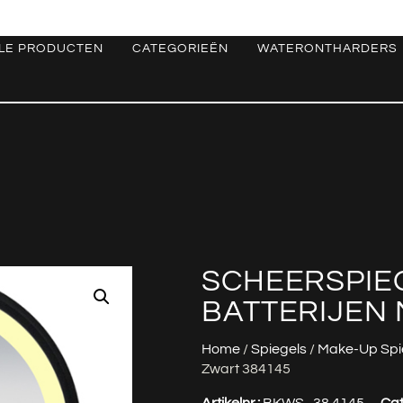
LE PRODUCTEN
CATEGORIEËN
WATERONTHARDERS
SCHEERSPIE
BATTERIJEN 
Home
/
Spiegels
/
Make-Up Spi
Zwart 384145
Artikelnr.:
BKWS_38.4145
Cat