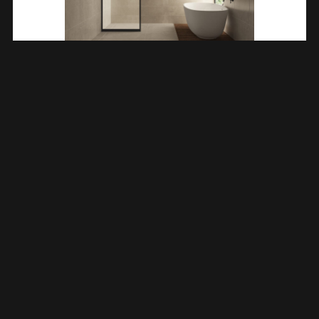
Skyline Zijwand Voor Nis Schuifdeur 1000 X 2000 X 8 Mm Nano
Helder Glas/mat Zwart 203742
€
307,75
TOEVOEGEN AAN WINKELWAGEN