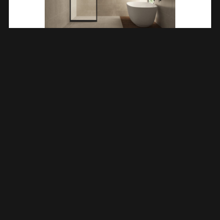
Skyline Zijwand Voor Nis Schuifdeur 900 X 2000 X 8 Mm Nano
Helder Glas/mat Zwart 203741
€
307,75
TOEVOEGEN AAN WINKELWAGEN