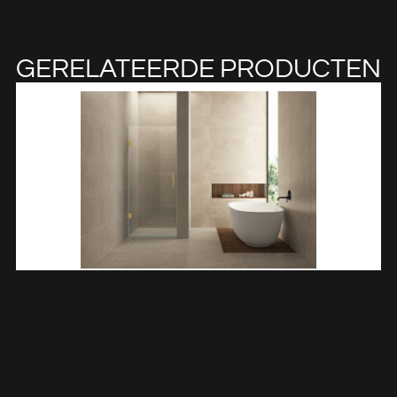
GERELATEERDE PRODUCTEN
Less Nisdeur 1000 X 2000 X 8 Mm Nano Helder
Glas/geborsteld Messing 203203
€
408,38
TOEVOEGEN AAN WINKELWAGEN