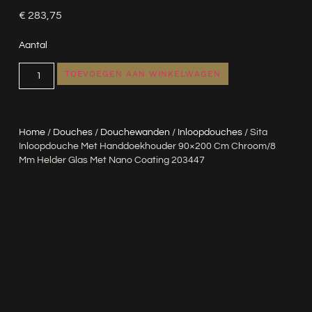
€
283,75
Aantal
TOEVOEGEN AAN WINKELWAGEN
Home
/
Douches
/
Douchewanden
/
Inloopdouches
/ Sita
Inloopdouche Met Handdoekhouder 90×200 Cm Chroom/8
Mm Helder Glas Met Nano Coating 203447