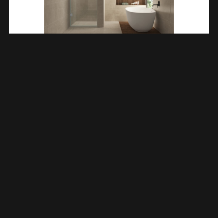
Less Nisdeur 700 X 2000 X 8 Mm Nano Helder Glas/chroom
203213
€
297,67
TOEVOEGEN AAN WINKELWAGEN