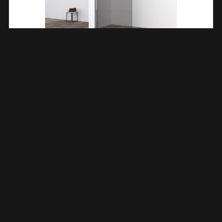
Comfort Inloopdouche 800 X 2000 X 10 Mm Nano
Rookglas/chroom 203965
€
375,77
TOEVOEGEN AAN WINKELWAGEN