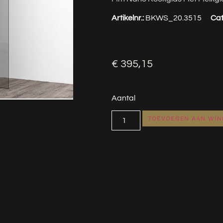
Artikelnr.:
BKWS_20.3515
Cat
€
395,15
Aantal
TOEVOEGEN AAN WI