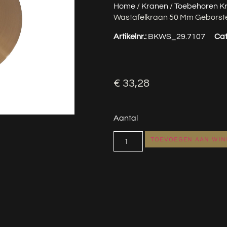
Home
/
Kranen
/
Toebehoren K
Wastafelkraan 50 Mm Geborst
Artikelnr.:
BKWS_29.7107
Cat
€
33,28
Aantal
TOEVOEGEN AAN WI