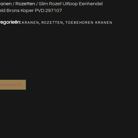
ranen
/
Rozetten
/ Slim Rozet Uitloop Eenhendel
eld Brons Koper PVD 297107
egorieën:
,
,
KRANEN
ROZETTEN
TOEBEHOREN KRANEN
NKELWAGEN