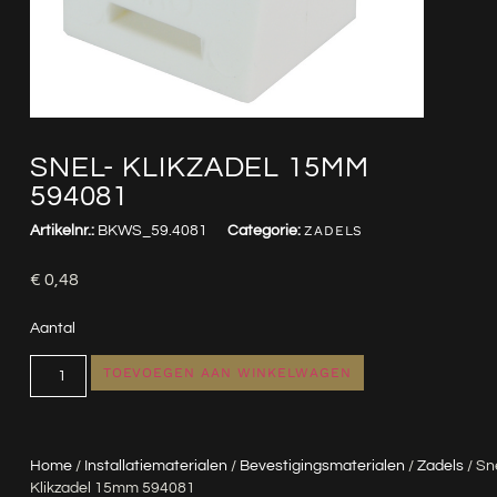
SNEL- KLIKZADEL 15MM
594081
Artikelnr.:
BKWS_59.4081
Categorie:
ZADELS
€
0,48
Aantal
TOEVOEGEN AAN WINKELWAGEN
Home
/
Installatiematerialen
/
Bevestigingsmaterialen
/
Zadels
/ Sn
Klikzadel 15mm 594081