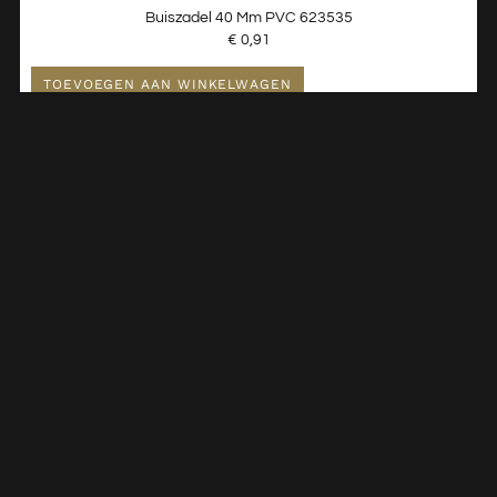
Buiszadel 40 Mm PVC 623535
€
0,91
TOEVOEGEN AAN WINKELWAGEN
Losse Vierkante Moer M6 Tbv Clickzadels 594118
€
0,41