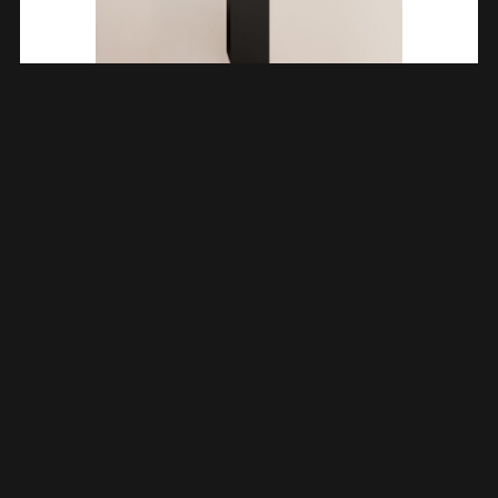
Alvara Kolomkast 160x35x35 Cm Mat Zwart 383616
€
377,10
TOEVOEGEN AAN WINKELWAGEN