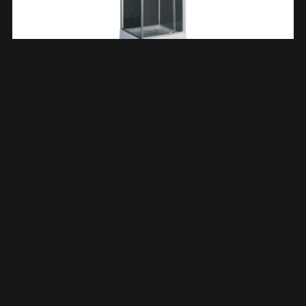
Domino Complete Douchecabine 90x90x210 Alu Mat 5mm
Glas 101877
€
890,82
TOEVOEGEN AAN WINKELWAGEN