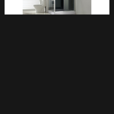
Sunshine Rechts Complete Douchecabine 120x90x218 Alu
5mm Glas 101844
€
1.640,38
TOEVOEGEN AAN WINKELWAGEN