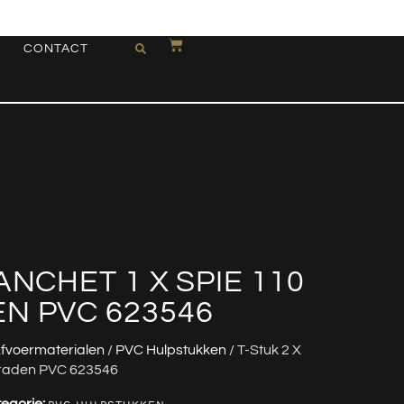
CONTACT
ANCHET 1 X SPIE 110
N PVC 623546
fvoermaterialen
/
PVC Hulpstukken
/ T-Stuk 2 X
Graden PVC 623546
egorie: