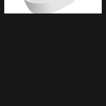
Trens Vrijstaand Ligbad 180 X 80 Cm Acryl Mat Wit Met Waste
Mat Wit 213676
€
1.958,02
TOEVOEGEN AAN WINKELWAGEN