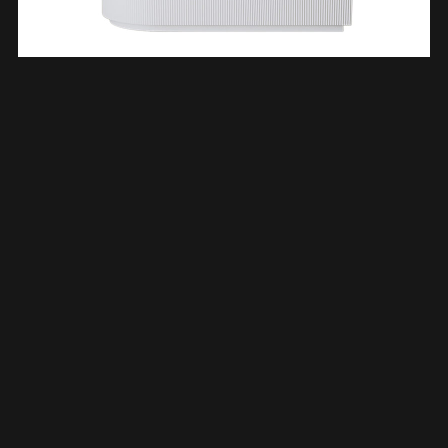
Rivi Hoekbad Rechts 180 X 80 Cm Acryl Mat Wit Met Waste
Mat Wit 213688
€
1.160,09
TOEVOEGEN AAN WINKELWAGEN