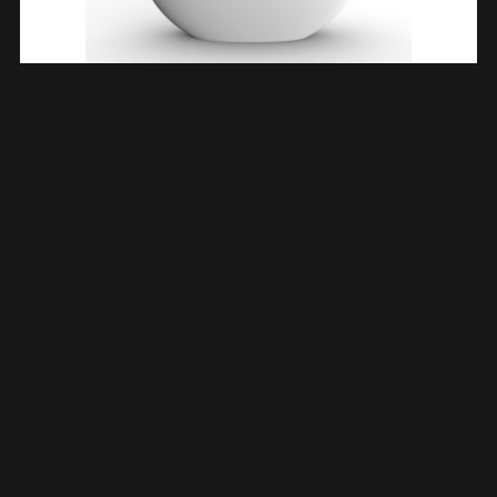
Chiek Vrijstaand Ligbad 165 X 75 Cm Solid Surface Mat Wit
364003
€
2.176,91
TOEVOEGEN AAN WINKELWAGEN