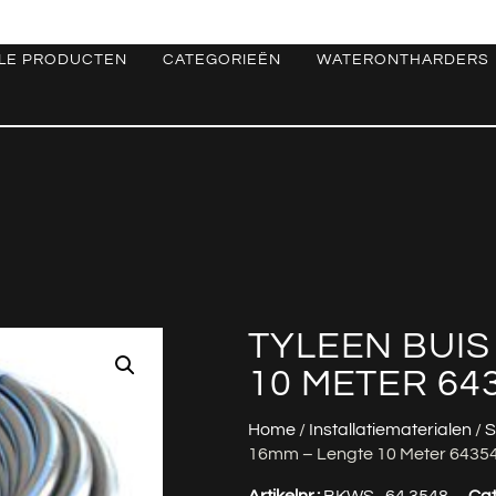
LE PRODUCTEN
CATEGORIEËN
WATERONTHARDERS
TYLEEN BUIS
10 METER 64
Home
/
Installatiematerialen
/
S
16mm – Lengte 10 Meter 6435
Artikelnr.:
BKWS_64.3548
Cat