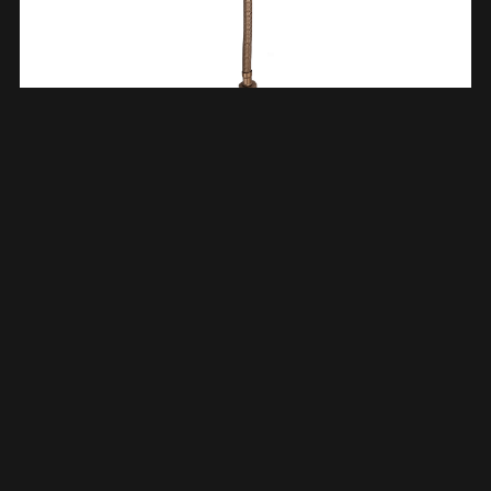
Flexibele Aansluitslang 1/2″ X 3/8″ 25 Cm Geborsteld Brons
Koper 523974
€
14,48
TOEVOEGEN AAN WINKELWAGEN