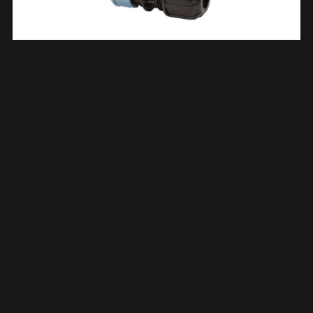
Tyleenkoppeling Overgangsstuk Knel KIWA 20×15/22 Mm
643536
€
9,87
TOEVOEGEN AAN WINKELWAGEN