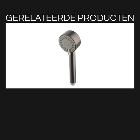
GERELATEERDE PRODUCTEN
UniMatch Cadans Handdouche 3 Standen Ø 8 Cm Gunmetal
PVD 297916
€
40,27
TOEVOEGEN AAN WINKELWAGEN