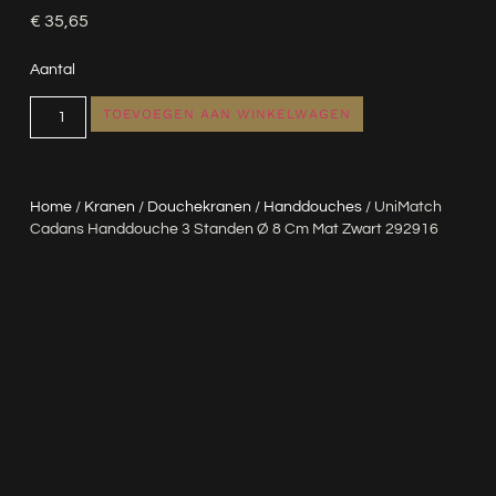
€
35,65
Aantal
TOEVOEGEN AAN WINKELWAGEN
Home
/
Kranen
/
Douchekranen
/
Handdouches
/ UniMatch
Cadans Handdouche 3 Standen Ø 8 Cm Mat Zwart 292916