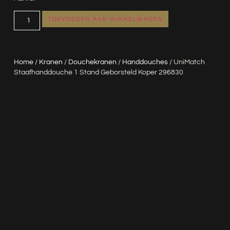
TOEVOEGEN AAN WINKELWAGEN
Home
/
Kranen
/
Douchekranen
/
Handdouches
/ UniMatch
Staafhanddouche 1 Stand Geborsteld Koper 296830