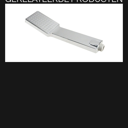
Handdouche Vierkant/plat 1/2” Chroom 293837
€
12,15
TOEVOEGEN AAN WINKELWAGEN