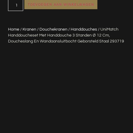
TOEVOEGEN AAN WINKELWAGEN
Home
/
Kranen
/
Douchekranen
/
Handdouches
/ UniMatch
Handdoucheset Met Handdouche 3 Standen Ø 12 Cm,
Doucheslang En Wandaansluitbocht Geborsteld Staal 293719