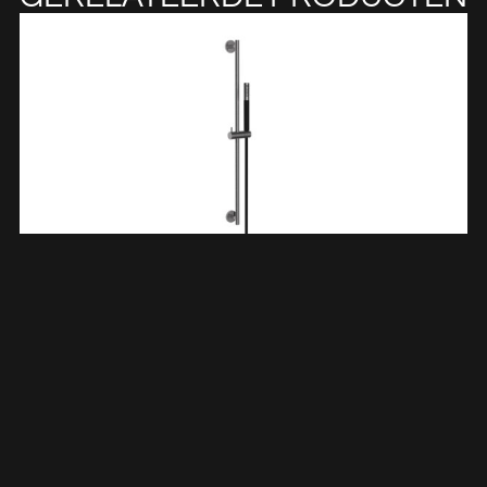
UniMatch Glijstangset Compleet Met Staafhanddouche 1
Stand Gunmetal/mat Zwart 293856
€
225,82
TOEVOEGEN AAN WINKELWAGEN