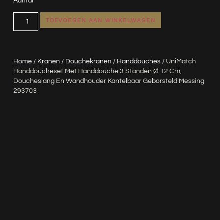
Aantal
TOEVOEGEN AAN WINKELWAGEN
Home
/
Kranen
/
Douchekranen
/
Handdouches
/ UniMatch
Handdoucheset Met Handdouche 3 Standen Ø 12 Cm,
Doucheslang En Wandhouder Kantelbaar Geborsteld Messing
293703