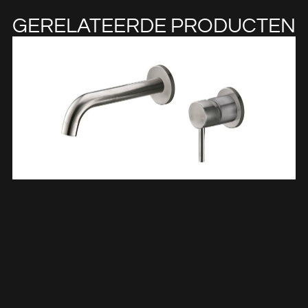
GERELATEERDE PRODUCTEN
304 Wastafelkraan Met Coldstart Inbouw Compleet
Geborsteld RVS 247101
€
102,67
TOEVOEGEN AAN WINKELWAGEN