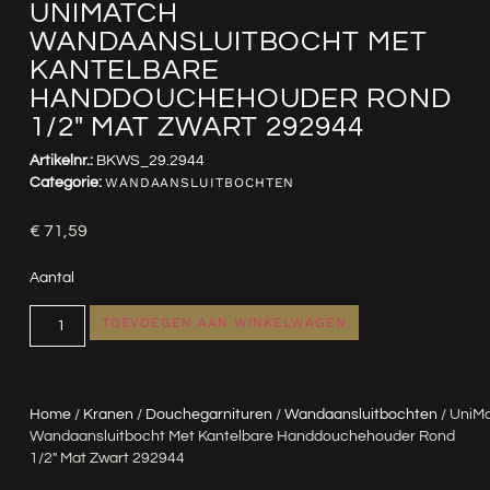
UNIMATCH
WANDAANSLUITBOCHT MET
KANTELBARE
HANDDOUCHEHOUDER ROND
1/2″ MAT ZWART 292944
Artikelnr.:
BKWS_29.2944
Categorie:
WANDAANSLUITBOCHTEN
€
71,59
Aantal
TOEVOEGEN AAN WINKELWAGEN
Home
/
Kranen
/
Douchegarnituren
/
Wandaansluitbochten
/ UniM
Wandaansluitbocht Met Kantelbare Handdouchehouder Rond
1/2″ Mat Zwart 292944