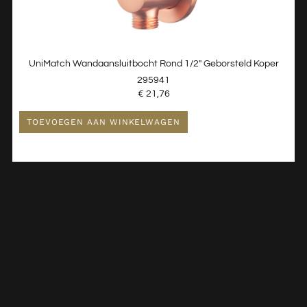
UniMatch Wandaansluitbocht Rond 1/2″ Geborsteld Koper
295941
€
21,76
TOEVOEGEN AAN WINKELWAGEN