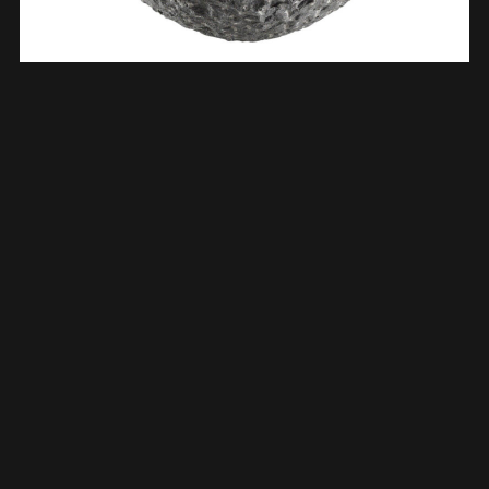
Raw Waskom Rond Hamerslag 42×14 Cm Hardsteen Gezoet
393518
€
214,99
TOEVOEGEN AAN WINKELWAGEN