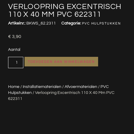
VERLOOPRING EXCENTRISCH
110 X 40 MM PVC 622311
Artikelnr.:
BKWS_62.2311
Categorie:
PVC HULPSTUKKEN
€
3,90
Aantal
TOEVOEGEN AAN WINKELWAGEN
Home
/
Installatiematerialen
/
Afvoermaterialen
/
PVC
Hulpstukken
/ Verloopring Excentrisch 110 X 40 Mm PVC
622311