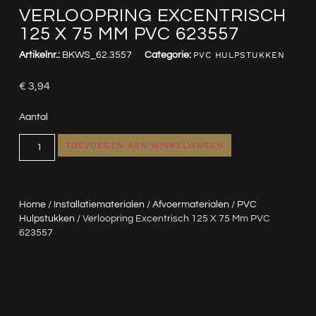
VERLOOPRING EXCENTRISCH
125 X 75 MM PVC 623557
Artikelnr.:
BKWS_62.3557
Categorie:
PVC HULPSTUKKEN
€
3,94
Aantal
TOEVOEGEN AAN WINKELWAGEN
Home
/
Installatiematerialen
/
Afvoermaterialen
/
PVC
Hulpstukken
/ Verloopring Excentrisch 125 X 75 Mm PVC
623557