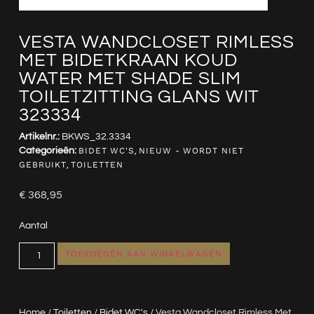
VESTA WANDCLOSET RIMLESS
MET BIDETKRAAN KOUD
WATER MET SHADE SLIM
TOILETZITTING GLANS WIT
323334
Artikelnr.:
BKWS_32.3334
Categorieën:
BIDET WC'S
,
NIEUW - WORDT NIET
GEBRUIKT
,
TOILETTEN
€
368,95
Aantal
TOEVOEGEN AAN WINKELWAGEN
Home
/
Toiletten
/
Bidet WC's
/ Vesta Wandcloset Rimless Met