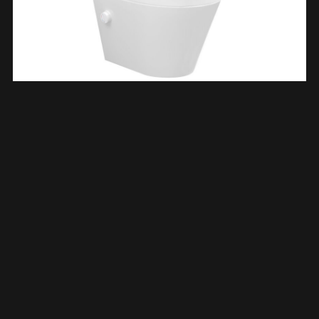
Vesta Wandcloset Rimless Met Bidetkraan Warm Koud Water
Met Vesta Toiletzitting Mat Wit 323341
€
495,28
TOEVOEGEN AAN WINKELWAGEN