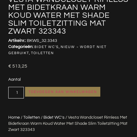
MET BIDETKRAAN WARM
KOUD WATER MET SHADE
SLIM TOILETZITTING MAT
ZWART 323343
Artikelnr.:
BKWS_32.3343
Categorieën:
BIDET WC'S
,
NIEUW - WORDT NIET
GEBRUIKT
,
TOILETTEN
€
513,25
Aantal
TOEVOEGEN AAN WINKELWAGEN
Home
/
Toiletten
/
Bidet WC's
/ Vesta Wandcloset Rimless Met
Bidetkraan Warm Koud Water Met Shade Slim Toiletzitting Mat
Zwart 323343