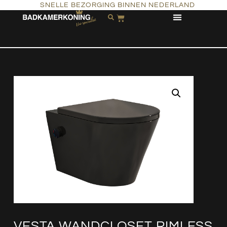
SNELLE BEZORGING BINNEN NEDERLAND
VESTA WANDCLOSET RIMLESS