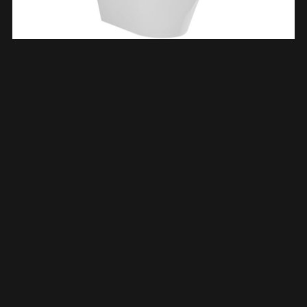
Vesta Wandcloset Rimless Met Bidetkraan Warm Koud Water
Met Shade Slim Toiletzitting Glans Wit 323342
€
392,56
TOEVOEGEN AAN WINKELWAGEN