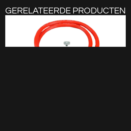
GERELATEERDE PRODUCTEN
Vulslangset Rood + 3/4 Wartels Recht Compleet 350cm
545026
€
7,97
TOEVOEGEN AAN WINKELWAGEN