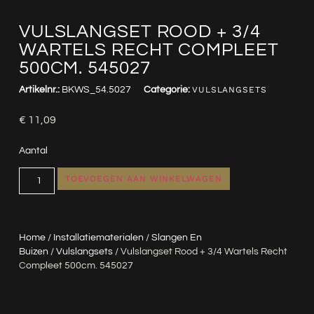
VULSLANGSET ROOD + 3/4
WARTELS RECHT COMPLEET
500CM. 545027
Artikelnr.:
BKWS_54.5027
Categorie:
VULSLANGSETS
€
11,09
Aantal
TOEVOEGEN AAN WINKELWAGEN
Home
/
Installatiematerialen
/
Slangen En
Buizen
/
Vulslangsets
/ Vulslangset Rood + 3/4 Wartels Recht
Compleet 500cm. 545027