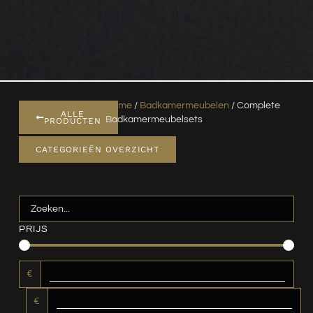
Home
/
Badkamermeubelen
/ Complete
ALLE
Badkamermeubelsets
PRODUCTEN
CATEGORIEËN OVERZICHT
PRIJS
€
€