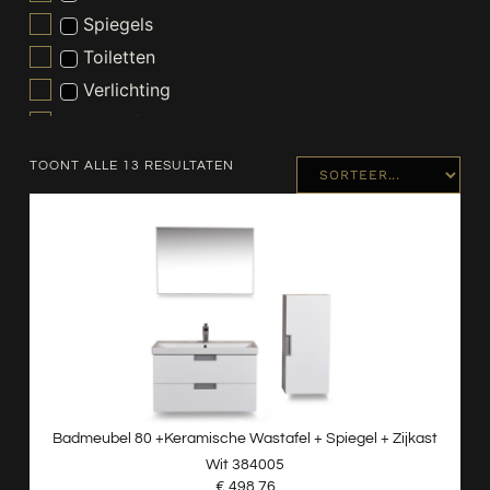
Spiegels
Toiletten
Verlichting
Wastafels
Waterontharder
TOONT ALLE 13 RESULTATEN
Badmeubel 80 +keramische Wastafel + Spiegel + Zijkast
Wit 384005
€
498,76