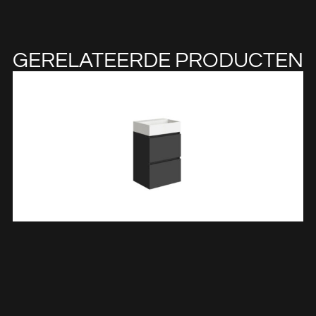
GERELATEERDE PRODUCTEN
Mini Onderkast Met 2 Laden 45 Cm Mat Zwart En Wastafel
Keramiek Glans Wit 384303
€
495,93
TOEVOEGEN AAN WINKELWAGEN