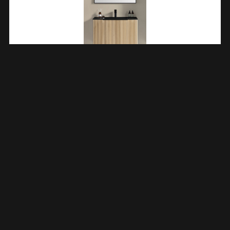
Ribbella Badmeubel Compleet 100 Cm Naturel Eik/mat Zwart
383507
€
1.052,69
TOEVOEGEN AAN WINKELWAGEN