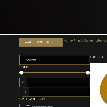
Home
/
Installatiemateria
ALLE PRODUCTEN
TOONT ALL
PRIJS
€
€
CATEGORIEËN
Accessoires