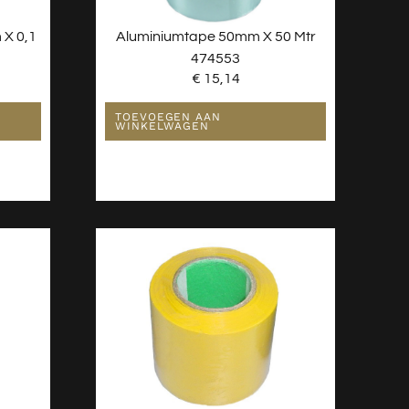
 X 0,1
Aluminiumtape 50mm X 50 Mtr
474553
€
15,14
TOEVOEGEN AAN
WINKELWAGEN