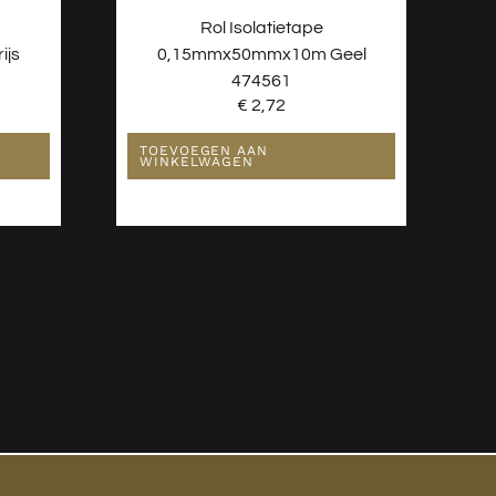
Rol Isolatietape
js
0,15mmx50mmx10m Geel
474561
€
2,72
TOEVOEGEN AAN
WINKELWAGEN