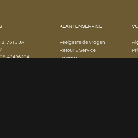
S
KLANTENSERVICE
VO
n 8, 7513 JA,
Veelgestelde vragen
Al
e
Retour & Service
Pr
: 06-43436294
Contact
kamerkoning.nl
Waterontharders
 - 17:00
Complete badkamers
- 17:00
fspraak
fspraak
- 17:00
fspraak