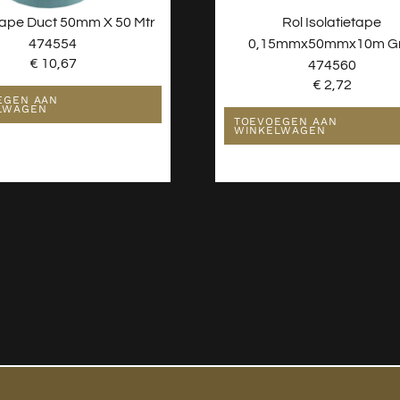
tape Duct 50mm X 50 Mtr
Rol Isolatietape
474554
0,15mmx50mmx10m Gri
€
10,67
474560
€
2,72
EGEN AAN
LWAGEN
TOEVOEGEN AAN
WINKELWAGEN