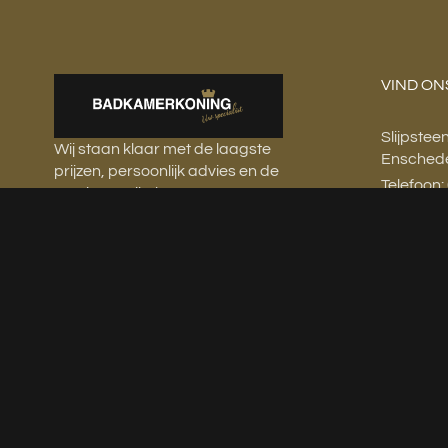
VIND ON
Slijpstee
Wij staan klaar met de laagste
Ensched
prijzen, persoonlijk advies en de
Telefoon
mooiste artikelen voor uw
info@bad
badkamer en toiletruimte.
Ma: 10:00
Di: 10:00 
Wo: Op a
Do: Op a
Vr: 10:00 
Za: Op a