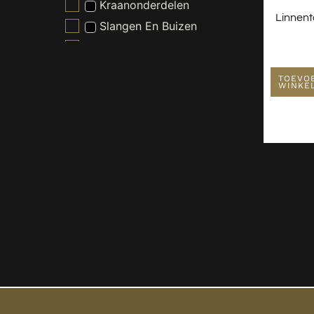
Kraanonderdelen
Linnen
Slangen En Buizen
Wasmachine En Droger
Toebehoren
Witgoed Onderdelen
TOEVO
WINKE
Kranen
Nieuw - Wordt Niet Gebruikt
Radiatoren
Spiegels
Toiletten
Verlichting
Wastafels
Waterontharder