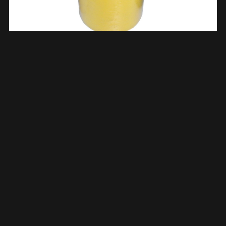
Rol Isolatietape 0,15mmx50mmx10m Geel 474561
€
2,72
TOEVOEGEN AAN WINKELWAGEN