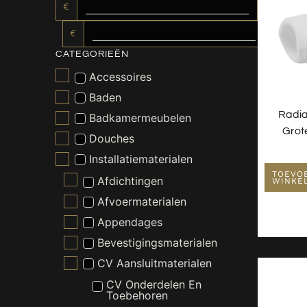
€
€
CATEGORIEËN
Accessoires
Baden
Radia
Badkamermeubelen
Grot
Douches
Installatiematerialen
TOEVO
Afdichtingen
WINKE
Afvoermaterialen
Appendages
Bevestigingsmaterialen
CV Aansluitmaterialen
CV Onderdelen En
Toebehoren