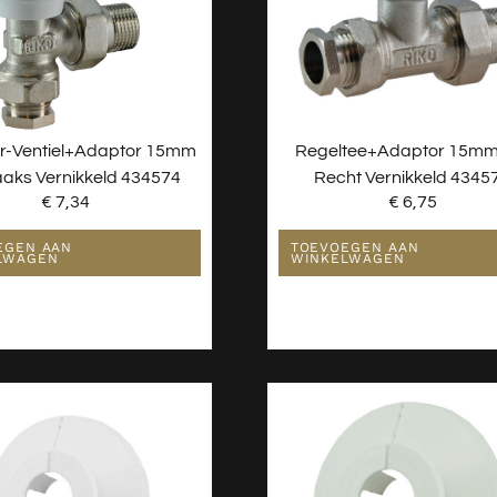
r-Ventiel+adaptor 15mm
Regeltee+adaptor 15mm
aaks Vernikkeld 434574
Recht Vernikkeld 4345
€
7,34
€
6,75
EGEN AAN
TOEVOEGEN AAN
LWAGEN
WINKELWAGEN