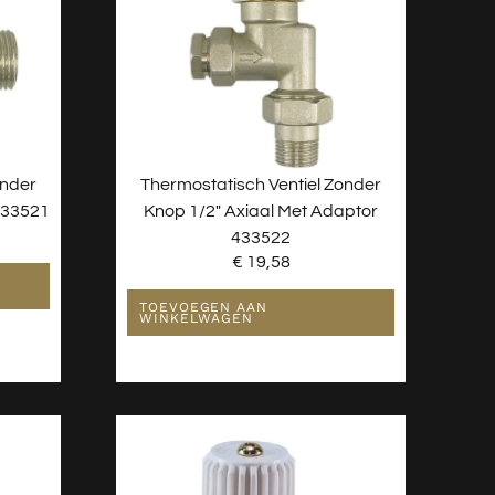
onder
Thermostatisch Ventiel Zonder
433521
Knop 1/2″ Axiaal Met Adaptor
433522
€
19,58
TOEVOEGEN AAN
WINKELWAGEN