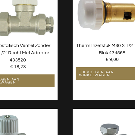
statisch Ventiel Zonder
Therm.inzetstuk M30 X 1/2 
1/2″ Recht Met Adaptor
Blok 434568
€
9,00
433520
€
18,73
TOEVOEGEN AAN
WINKELWAGEN
EGEN AAN
LWAGEN