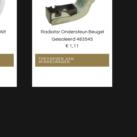
Wit
Radiator Ondersteun Beugel
Geisoleerd 483545
€
1,11
TOEVOEGEN AAN
WINKELWAGEN