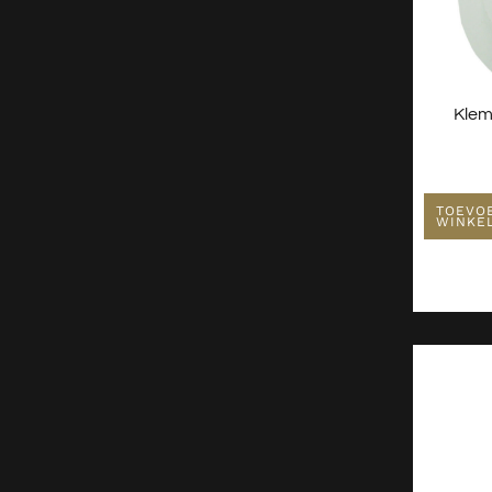
Klem
TOEVO
WINKE