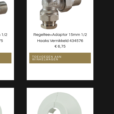
 1/2
Regeltee+adaptor 15mm 1/2
75
Haaks Vernikkeld 434576
€
6,75
TOEVOEGEN AAN
WINKELWAGEN