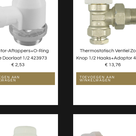
tor-Aftappers+O-Ring
Thermostatisch Ventiel Z
e Doorlaat 1/2 423973
Knop 1/2 Haaks+adaptor 
€
2,53
€
13,76
EGEN AAN
TOEVOEGEN AAN
LWAGEN
WINKELWAGEN