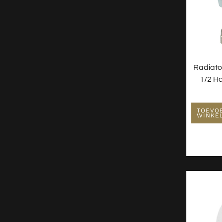
Wastafels
Waterontharder
Radiato
1/2 H
TOEVO
WINKE