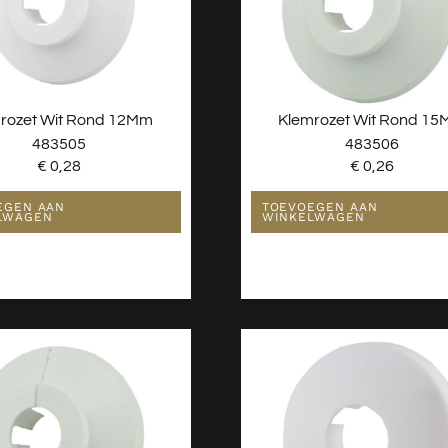
rozet Wit Rond 12Mm
Klemrozet Wit Rond 1
483505
483506
€
0,28
€
0,26
EGEN AAN
TOEVOEGEN AAN
LWAGEN
WINKELWAGEN