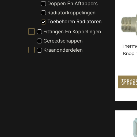
Doppen En Aftappers
Radiatorkoppelingen
Toebehoren Radiatoren
Fittingen En Koppelingen
Gereedschappen
Thermo
Kraanonderdelen
Knop 
Slangen En Buizen
Wasmachine En Droger
Toebehoren
Witgoed Onderdelen
TOEVO
WINKE
Kranen
Nieuw - Wordt Niet Gebruikt
Radiatoren
Spiegels
Toiletten
Verlichting