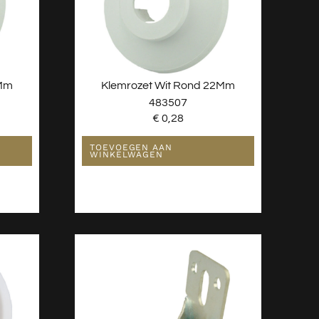
5Mm
Klemrozet Wit Rond 22Mm
483507
€
0,28
TOEVOEGEN AAN
WINKELWAGEN