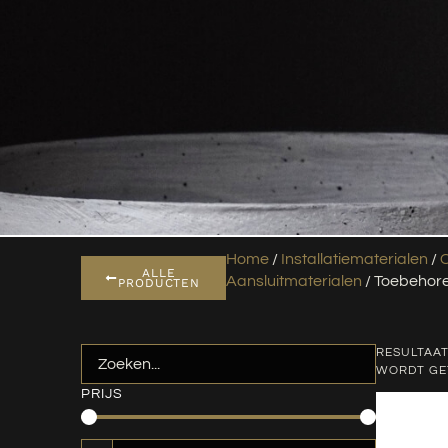
Home
/
Installatiematerialen
/
ALLE
Aansluitmaterialen
/ Toebehor
PRODUCTEN
RESULTAAT
WORDT G
PRIJS