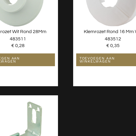
rozet Wit Rond 28Mm
Klemrozet Rond 16 Mm 
483511
483512
€
0,28
€
0,35
EGEN AAN
TOEVOEGEN AAN
LWAGEN
WINKELWAGEN