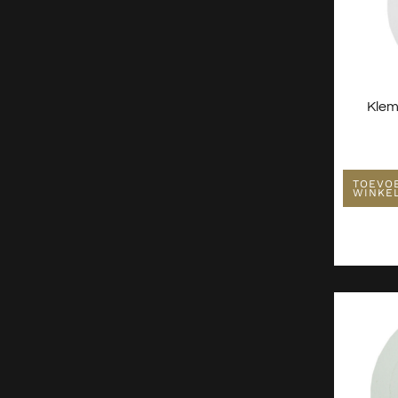
Klem
TOEVO
WINKE