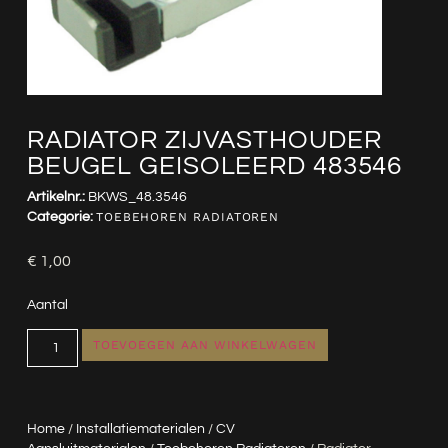
RADIATOR ZIJVASTHOUDER
BEUGEL GEISOLEERD 483546
Artikelnr.:
BKWS_48.3546
Categorie:
TOEBEHOREN RADIATOREN
€
1,00
Aantal
TOEVOEGEN AAN WINKELWAGEN
Home
/
Installatiematerialen
/
CV