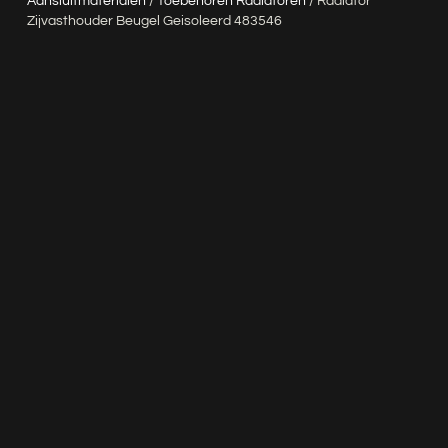
Aansluitmaterialen
/
Toebehoren Radiatoren
/ Radiator
Zijvasthouder Beugel Geisoleerd 483546