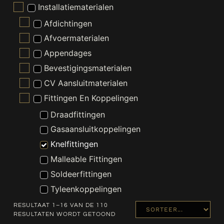
Installatiematerialen
Afdichtingen
Afvoermaterialen
Appendages
Bevestigingsmaterialen
CV Aansluitmaterialen
Fittingen En Koppelingen
Draadfittingen
Gasaansluitkoppelingen
Knelfittingen
Malleable Fittingen
Soldeerfittingen
Tyleenkoppelingen
Gereedschappen
RESULTAAT 1–16 VAN DE 110
RESULTATEN WORDT GETOOND
Kraanonderdelen