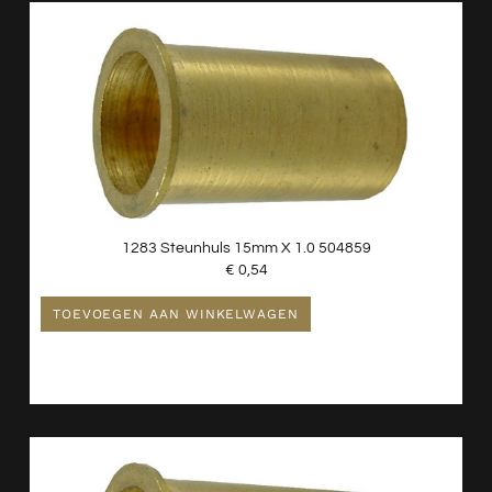
Slangen En Buizen
Wasmachine En Droger Toebehoren
Witgoed Onderdelen
Kranen
Nieuw - Wordt Niet Gebruikt
Radiatoren
Spiegels
1283 Steunhuls 15mm X 1.0 504859
Toiletten
€
0,54
Verlichting
TOEVOEGEN AAN WINKELWAGEN
Wastafels
Waterontharder