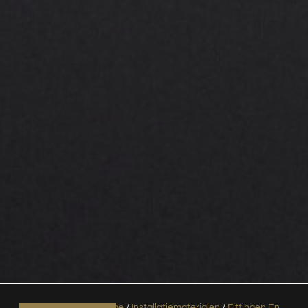
Home
/
Installatiematerialen
/
Fittingen En