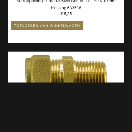
Knelkoppeling Puntstuk Kiwa Gastec 1/2″ Bu X 10 Mm
Messing 633516
€
5,25
TOEVOEGEN AAN WINKELWAGEN
Knelkoppeling Puntstuk Kiwa Gastec 1/2″ Bu X 12 Mm
Messing 633517
€
2,53