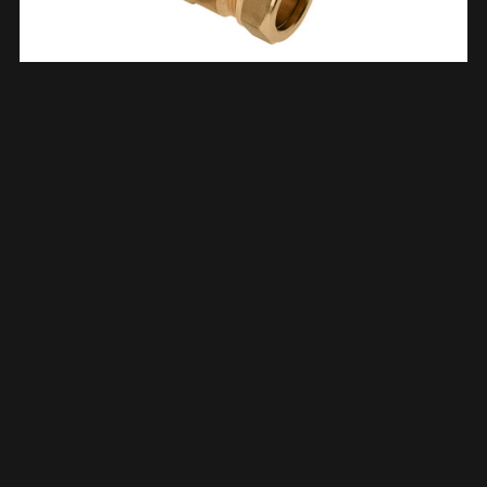
Schroefbus Lang Messing Kiwa Gastec 3/4″ Bi X 15 Mm Knel
633530
€
8,69
TOEVOEGEN AAN WINKELWAGEN