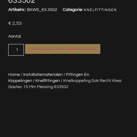
633502
Artikelnr.:
BKWS_63.3502
Categorie:
KNELFITTINGEN
€
2,53
Aantal
TOEVOEGEN AAN WINKELWAGEN
Home
/
Installatiematerialen
/
Fittingen En
Koppelingen
/
Knelfittingen
/ Knelkoppeling Sok Recht Kiwa
Gastec 15 Mm Messing 633502