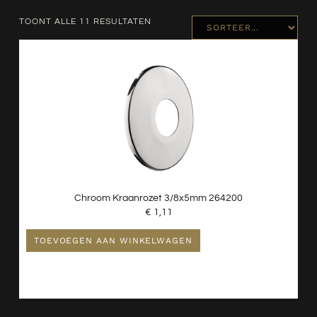
Kranen
TOONT ALLE 11 RESULTATEN
Nieuw - Wordt Niet Gebruikt
Radiatoren
Spiegels
Toiletten
Verlichting
Wastafels
Waterontharder
Chroom Kraanrozet 3/8x5mm 264200
€
1,11
TOEVOEGEN AAN WINKELWAGEN