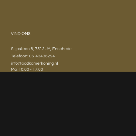
VIND ONS
Slijpsteen 8, 7513 JA, Enschede
Telefoon: 06-43436294
info@badkamerkoning.nl
Ma: 10:00 - 17:00
Di: 10:00 - 17:00
Wo: Op afspraak
Do: Op afspraak
Vr: 10:00 - 17:00
Za: Op afspraak