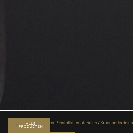
Home
/
Installatiematerialen
/
Kraanonderdele
ALLE
PRODUCTEN