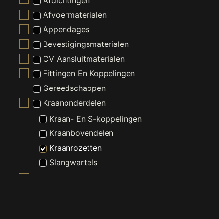
Afdichtingen
Afvoermaterialen
Appendages
Bevestigingsmaterialen
CV Aansluitmaterialen
Fittingen En Koppelingen
Gereedschappen
Kraanonderdelen
Kraan- En S-koppelingen
Kraanbovendelen
Kraanrozetten
Slangwartels
Slangen En Buizen
Wasmachine En Droger Toebehoren
Witgoed Onderdelen