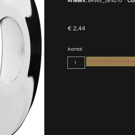
Artikelnr.:
BKWS_26.4210
Cat
€
2,44
Aantal
TOEVOEGEN AAN WI