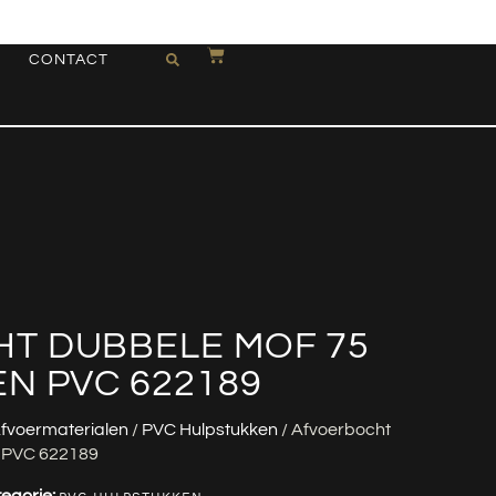
CONTACT
T DUBBELE MOF 75
N PVC 622189
fvoermaterialen
/
PVC Hulpstukken
/ Afvoerbocht
 PVC 622189
egorie: