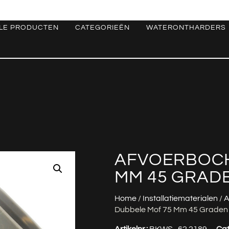
LE PRODUCTEN
CATEGORIEËN
WATERONTHARDERS
AFVOERBOCH
MM 45 GRADE
Home
/
Installatiematerialen
/
A
Dubbele Mof 75 Mm 45 Graden
Artikelnr.:
BKWS_62.2189
Cat