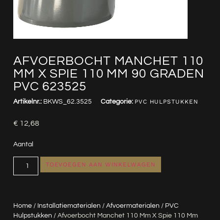
AFVOERBOCHT MANCHET 110
MM X SPIE 110 MM 90 GRADEN
PVC 623525
Artikelnr.:
BKWS_62.3525
Categorie:
PVC HULPSTUKKEN
€
12,68
Aantal
TOEVOEGEN AAN WINKELWAGEN
Home
/
Installatiematerialen
/
Afvoermaterialen
/
PVC
Hulpstukken
/ Afvoerbocht Manchet 110 Mm X Spie 110 Mm