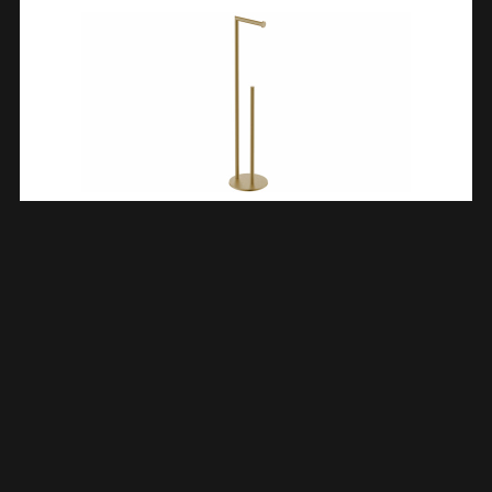
Alonzo Toiletrolhouder Met Reserverolhouder Vrijstaand
Geborsteld Messing PVD 289013
€
75,14
TOEVOEGEN AAN WINKELWAGEN