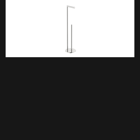
Alonzo Toiletrolhouder Met Reserverolhouder Vrijstaand
Chroom 289010
€
49,01
TOEVOEGEN AAN WINKELWAGEN